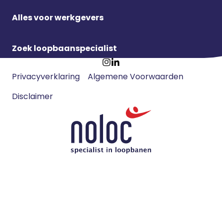
Alles voor werkgevers
Zoek loopbaanspecialist
Footer
Ga
Ga
Privacyverklaring
Algemene Voorwaarden
meta
naar
naar
navigatie
Disclaimer
Instagram
LinkedIn