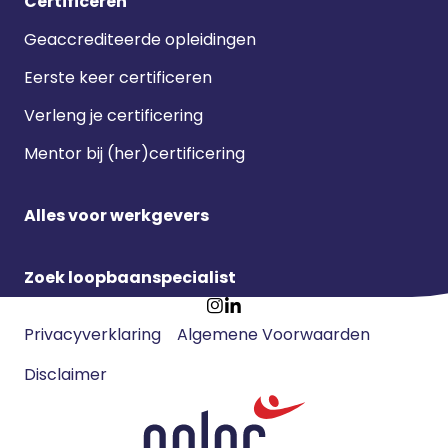
Certificeren
Geaccrediteerde opleidingen
Eerste keer certificeren
Verleng je certificering
Mentor bij (her)certificering
Alles voor werkgevers
Zoek loopbaanspecialist
Footer
Ga
Ga
Privacyverklaring
Algemene Voorwaarden
meta
naar
naar
navigatie
Disclaimer
Instagram
LinkedIn