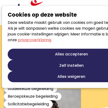
Cookies op deze website
Deze website maakt gebruik van cookies om goed te
Zoek loopbaanspecialist
Als je wilt aanpassen welke cookies we mogen gebrui
Klaas-Tette
jouw cookie-instellingen wijzigen. Meer informatie is 
onze
privacyverklaring
.
Galema
Bewegend coachen en een holistische
Alles accepteren
benadering
Zelf instellen
Persoonlijke ontwikkeling
Jobcoaching
Re-integratie
Werkfit trajecten
Alles weigeren
Stress en burnout begeleiding
Studiekeuze begeleiding
Beroepskeuze begeleiding
Sollicitatiebegeleiding