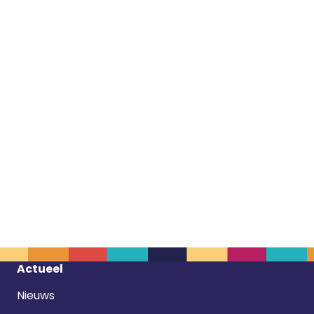
Footer
Actueel
navigatie
Nieuws