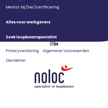
Mentor bij (her)certificering
Alles voor werkgevers
Zoek loopbaanspecialist
Footer
Ga
Ga
Privacyverklaring
Algemene Voorwaarden
meta
naar
naar
navigatie
Disclaimer
Instagram
LinkedIn