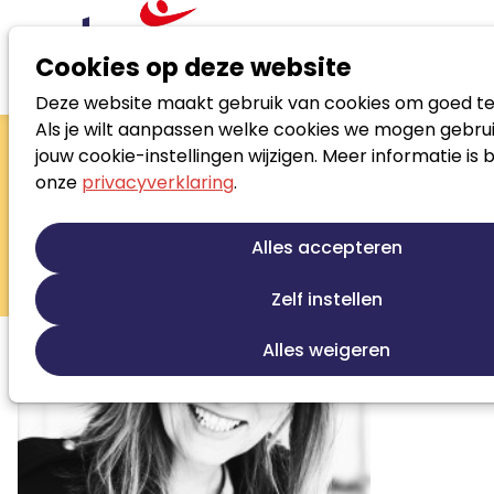
Cookies op deze website
Deze website maakt gebruik van cookies om goed te
Zoek loopbaanspecialist
Als je wilt aanpassen welke cookies we mogen gebrui
Xandra Tomlow
jouw cookie-instellingen wijzigen. Meer informatie is 
onze
privacyverklaring
.
loopbaanadviseur
Loopbaanontwikkeling
Talentontwikkeling
Alles accepteren
Persoonlijke ontwikkeling
Sollicitatiebegeleiding
Zelf instellen
Alles weigeren