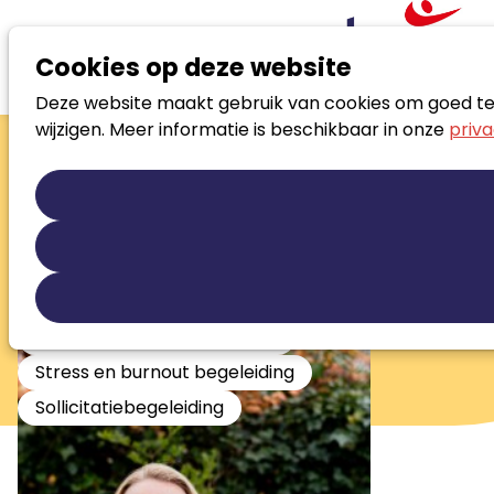
Cookies op deze website
Deze website maakt gebruik van cookies om goed te f
Zoek loopbaanspecialist
wijzigen. Meer informatie is beschikbaar in onze
priva
Saskia
Coenraads
Loopbaanadviseur
Loopbaanontwikkeling
Persoonlijke ontwikkeling
Re-integratie tweede spoor
Stress en burnout begeleiding
Sollicitatiebegeleiding