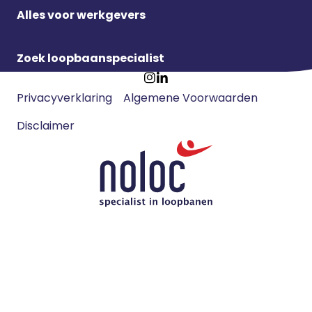
Alles voor werkgevers
Zoek loopbaanspecialist
Footer
Ga
Ga
Privacyverklaring
Algemene Voorwaarden
meta
naar
naar
navigatie
Disclaimer
Instagram
LinkedIn