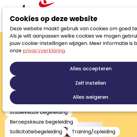
Cookies op deze website
Deze website maakt gebruik van cookies om goed te
Zoek loopbaanspecialist
Als je wilt aanpassen welke cookies we mogen gebrui
Merel Arts
jouw cookie-instellingen wijzigen. Meer informatie is 
onze
privacyverklaring
.
Loopbaancoach
Loopbaanontwikkeling
Talentontwikkeling
Alles accepteren
Persoonlijke ontwikkeling
Re-integratie
Re-integratie tweede spoor
Zelf instellen
Werkfit trajecten
Outplacement
Alles weigeren
Stress en burnout begeleiding
Studiekeuze begeleiding
Beroepskeuze begeleiding
Sollicitatiebegeleiding
Training/opleiding