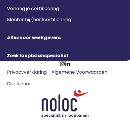
Verleng je certificering
Mentor bij (her)certificering
Alles voor werkgevers
Zoek loopbaanspecialist
Footer
Ga
Ga
Privacyverklaring
Algemene Voorwaarden
meta
naar
naar
navigatie
Disclaimer
Instagram
LinkedIn