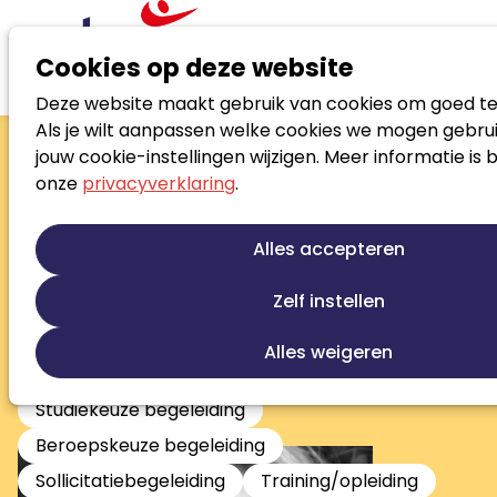
Cookies op deze website
Deze website maakt gebruik van cookies om goed te
Zoek loopbaanspecialist
Als je wilt aanpassen welke cookies we mogen gebrui
Wendy
jouw cookie-instellingen wijzigen. Meer informatie is 
onze
privacyverklaring
.
Duijvesteijn
Trainer / (loopbaan)coach
Alles accepteren
Loopbaanontwikkeling
Talentontwikkeling
Zelf instellen
Persoonlijke ontwikkeling
Jobcoaching
Re-integratie
Re-integratie tweede spoor
Alles weigeren
Stress en burnout begeleiding
Studiekeuze begeleiding
Beroepskeuze begeleiding
Sollicitatiebegeleiding
Training/opleiding