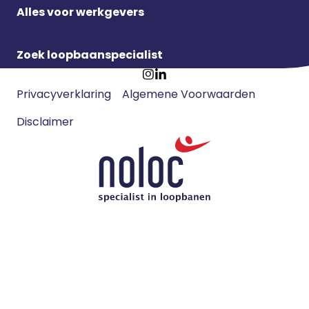
Alles voor werkgevers
Zoek loopbaanspecialist
Footer
Ga
Ga
Privacyverklaring
Algemene Voorwaarden
meta
naar
naar
navigatie
Disclaimer
Instagram
LinkedIn