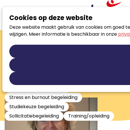
Cookies op deze website
Deze website maakt gebruik van cookies om goed te f
Zoek loopbaanspecialist
wijzigen. Meer informatie is beschikbaar in onze
priva
Christine
Jansen
Loopbaanspecialist / CSR coach stress
en burn-out / Eigenaar B&B
Loopbaanontwikkeling
Persoonlijke ontwikkeling
Stress en burnout begeleiding
Studiekeuze begeleiding
Sollicitatiebegeleiding
Training/opleiding