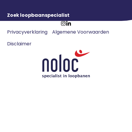
Zoek loopbaanspecialist
Footer
Ga
Ga
Privacyverklaring
Algemene Voorwaarden
meta
naar
naar
navigatie
Disclaimer
Instagram
LinkedIn