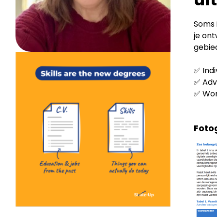
Soms i
je on
gebied
✅ Ind
✅ Adv
✅ Wor
Fotog