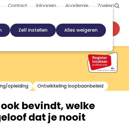
Contact
Inloggen
Academie
Zoeken
Secundaire
d
Zoek loopbaanspecialist
Word lid
n
Zelf instellen
Alles weigeren
navigatie
ing/opleiding
Ontwikkeling loopbaanbeleid
e ook bevindt, welke
geloof dat je nooit