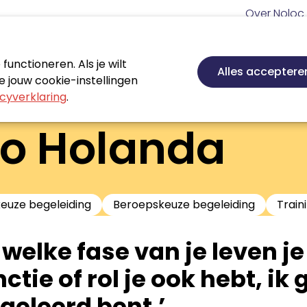
Meta
Over Noloc
navigatie
Hoofd
navigatie
unctioneren. Als je wilt
Nieuws
Agenda
Certificeren
Vakgebie
Alles acceptere
 jouw cookie-instellingen
cyverklaring
.
io Holanda
keuze begeleiding
Beroepskeuze begeleiding
Train
n welke fase van je leven j
ctie of rol je ook hebt, ik 
tgeleerd bent.’