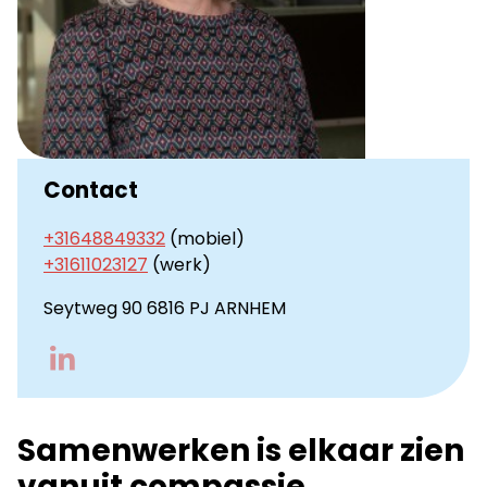
Contact
+31648849332
(mobiel)
+31611023127
(werk)
Seytweg 90 6816 PJ ARNHEM
Go
to
LinkedIn
Samenwerken is elkaar zien
vanuit compassie