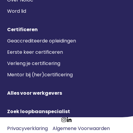
Word lid
Certificeren
Geaccrediteerde opleidingen
Eerste keer certificeren
Verleng je certificering
Mentor bij (her)certificering
Alles voor werkgevers
Zoek loopbaanspecialist
Footer
Ga
Ga
Privacyverklaring
Algemene Voorwaarden
meta