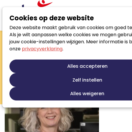
Cookies op deze website
Deze website maakt gebruik van cookies om goed te
Zoek loopbaanspecialist
Als je wilt aanpassen welke cookies we mogen gebrui
Jessica
jouw cookie-instellingen wijzigen. Meer informatie is 
onze
privacyverklaring
.
Exterkate
Jobcoach/re-integratie professional
Alles accepteren
Persoonlijke ontwikkeling
Jobcoaching
Zelf instellen
Re-integratie
Werkfit trajecten
Beroepskeuze begeleiding
Alles weigeren
Sollicitatiebegeleiding