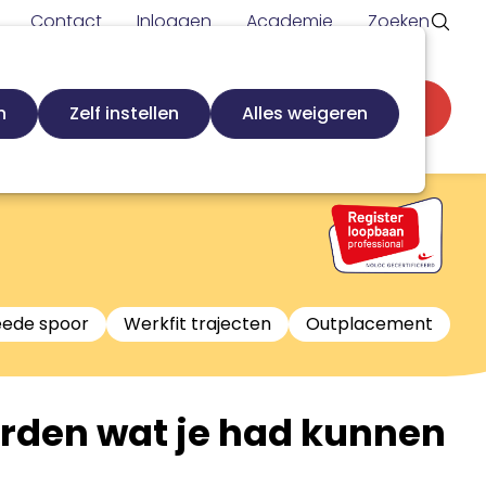
Contact
Inloggen
Academie
Zoeken
Secundaire
d
Zoek loopbaanspecialist
Word lid
n
Zelf instellen
Alles weigeren
navigatie
eede spoor
Werkfit trajecten
Outplacement
worden wat je had kunnen