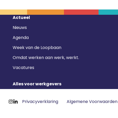
Footer
Actueel
navigatie
Nieuws
Agenda
Week van de Loopbaan
Omdat werken aan werk, werkt.
Vacatures
Alles voor werkgevers
Footer
Privacyverklaring
Algemene Voorwaarden
meta
Ga
Ga
navigatie
naar
naar