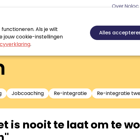
Meta
Over Noloc
navigatie
Hoofd
navigatie
unctioneren. Als je wilt
Nieuws
Agenda
Certificeren
Vakgebie
Alles acceptere
 jouw cookie-instellingen
cyverklaring
.
n
g
Jobcoaching
Re-integratie
Re-integratie tw
et is nooit te laat om te 
n"