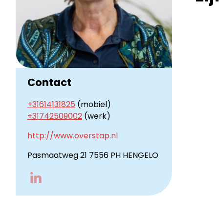
Contact
+31614131825
(mobiel)
+31742509002
(werk)
http://www.overstap.nl
Pasmaatweg 21 7556 PH HENGELO
Go
to
LinkedIn