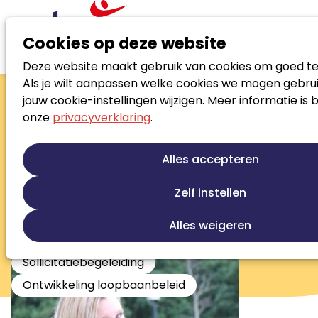
Cookies op deze website
Deze website maakt gebruik van cookies om goed te
Zoek loopbaanspecialist
Als je wilt aanpassen welke cookies we mogen gebrui
Eveline van der
jouw cookie-instellingen wijzigen. Meer informatie is 
onze
privacyverklaring
.
Vlist-Eijkhout
Eigenaar / Loopbaancoach
Alles accepteren
Loopbaanontwikkeling
Talentontwikkeling
Zelf instellen
Persoonlijke ontwikkeling
Outplacement
Studiekeuze begeleiding
Alles weigeren
Beroepskeuze begeleiding
Sollicitatiebegeleiding
Ontwikkeling loopbaanbeleid