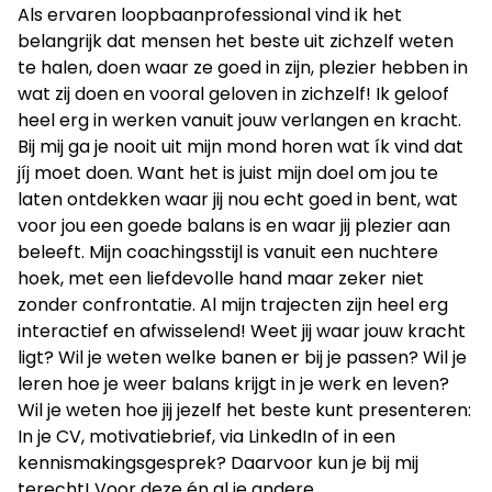
Als ervaren loopbaanprofessional vind ik het
belangrijk dat mensen het beste uit zichzelf weten
te halen, doen waar ze goed in zijn, plezier hebben in
wat zij doen en vooral geloven in zichzelf! Ik geloof
heel erg in werken vanuit jouw verlangen en kracht.
Bij mij ga je nooit uit mijn mond horen wat ík vind dat
jíj moet doen. Want het is juist mijn doel om jou te
laten ontdekken waar jij nou echt goed in bent, wat
voor jou een goede balans is en waar jij plezier aan
beleeft. Mijn coachingsstijl is vanuit een nuchtere
hoek, met een liefdevolle hand maar zeker niet
zonder confrontatie. Al mijn trajecten zijn heel erg
interactief en afwisselend! Weet jij waar jouw kracht
ligt? Wil je weten welke banen er bij je passen? Wil je
leren hoe je weer balans krijgt in je werk en leven?
Wil je weten hoe jij jezelf het beste kunt presenteren:
In je CV, motivatiebrief, via LinkedIn of in een
kennismakingsgesprek? Daarvoor kun je bij mij
terecht! Voor deze én al je andere