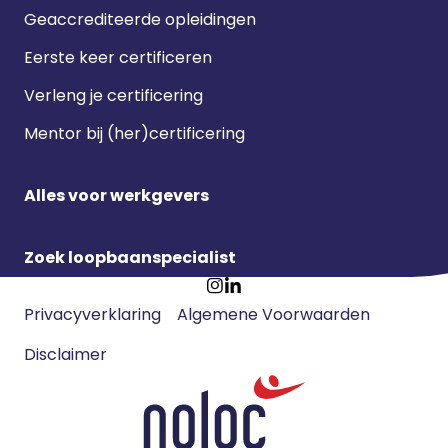
Geaccrediteerde opleidingen
Eerste keer certificeren
Verleng je certificering
Mentor bij (her)certificering
Alles voor werkgevers
Zoek loopbaanspecialist
Footer
Ga
Ga
Privacyverklaring
Algemene Voorwaarden
meta
naar
naar
navigatie
Disclaimer
Instagram
LinkedIn