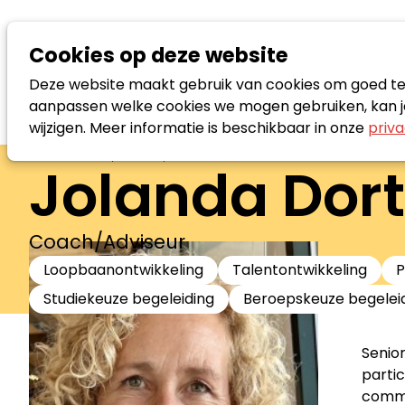
Cookies op deze website
Deze website maakt gebruik van cookies om goed te f
aanpassen welke cookies we mogen gebruiken, kan je
wijzigen. Meer informatie is beschikbaar in onze
priva
Zoek loopbaanspecialist
Jolanda Do
Coach/Adviseur
Loopbaanontwikkeling
Talentontwikkeling
P
Studiekeuze begeleiding
Beroepskeuze begelei
Senio
partic
commun