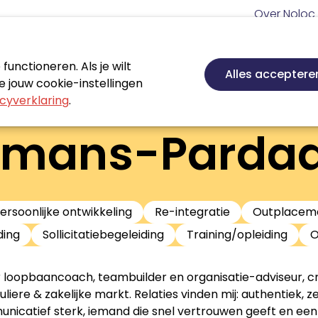
Meta
Over Noloc
navigatie
Hoofd
navigatie
unctioneren. Als je wilt
Nieuws
Agenda
Certificeren
Vakgebie
Alles acceptere
 jouw cookie-instellingen
cyverklaring
.
rtmans-Parda
ersoonlijke ontwikkeling
Re-integratie
Outplacem
ding
Sollicitatiebegeleiding
Training/opleiding
O
r loopbaancoach, teambuilder en organisatie-adviseur, cr
uliere & zakelijke markt. Relaties vinden mij: authentiek, zel
icatief sterk, iemand die snel vertrouwen geeft en een e