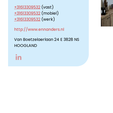
+31613309532
(vast)
+31613309532
(mobiel)
+31613309532
(werk)
http://www.ennanders.nl
Van Boetzelaerlaan 24 E 3828 NS
HOOGLAND
Go
to
LinkedIn