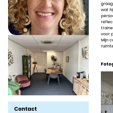
graag
wat hi
persoo
refle
train
voor p
Mijn c
ruimte
Fotog
Contact