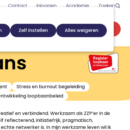
Contact
Inloggen
Academie
Zoeken
Secundaire
d
Zoek loopbaanspecialist
Word lid
n
Zelf instellen
Alles weigeren
navigatie
ans
ent
Stress en burnout begeleiding
ntwikkeling loopbaanbeleid
eatief en verbindend. Werkzaam als ZZP’er in de
f reflecterend, initiatiefrijk, pragmatisch,
chte netwerker is. In mijn werkzame leven wil ik