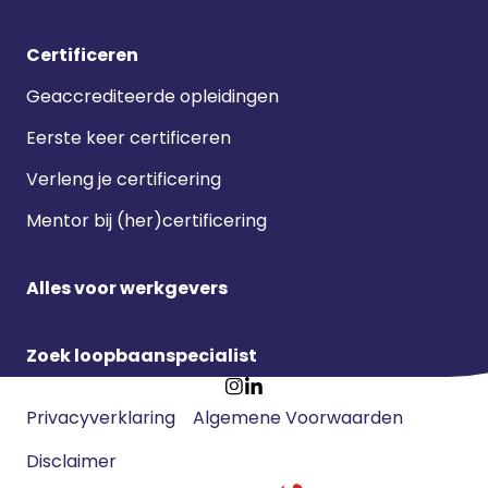
Certificeren
Geaccrediteerde opleidingen
Eerste keer certificeren
Verleng je certificering
Mentor bij (her)certificering
Alles voor werkgevers
Zoek loopbaanspecialist
Footer
Ga
Ga
Privacyverklaring
Algemene Voorwaarden
meta
naar
naar
navigatie
Disclaimer
Instagram
LinkedIn