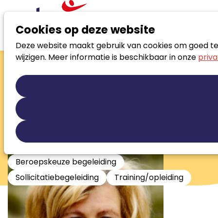
Cookies op deze website
Deze website maakt gebruik van cookies om goed te f
Zoek loopbaanspecialist
wijzigen. Meer informatie is beschikbaar in onze
priva
Carla Kwantes
Geregistreerd loopbaancoach en stress
& burnoutcoach
Loopbaanontwikkeling
Talentontwikkeling
Persoonlijke ontwikkeling
Stress en burnout begeleiding
Beroepskeuze begeleiding
Sollicitatiebegeleiding
Training/opleiding