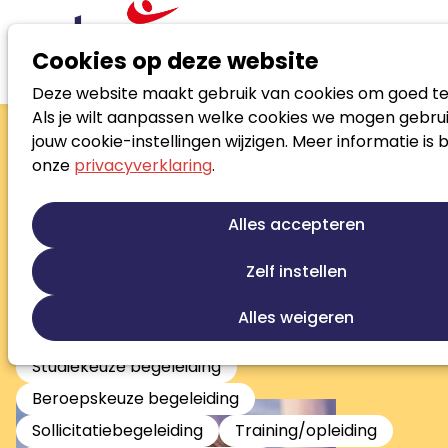
Cookies op deze website
Deze website maakt gebruik van cookies om goed te
Zoek loopbaanspecialist
Als je wilt aanpassen welke cookies we mogen gebrui
Judith Koole
jouw cookie-instellingen wijzigen. Meer informatie is 
onze
privacyverklaring
.
Eigenaar
Loopbaanontwikkeling
Talentontwikkeling
Alles accepteren
Persoonlijke ontwikkeling
Jobcoaching
Re-integratie
Re-integratie tweede spoor
Zelf instellen
Werkfit trajecten
Outplacement
Alles weigeren
Stress en burnout begeleiding
Studiekeuze begeleiding
Beroepskeuze begeleiding
Sollicitatiebegeleiding
Training/opleiding