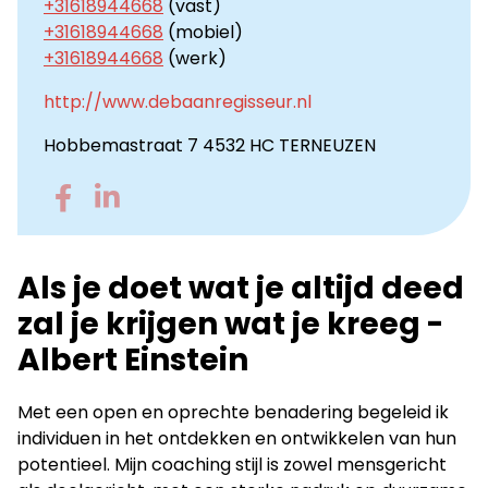
+31618944668
(vast)
+31618944668
(mobiel)
+31618944668
(werk)
http://www.debaanregisseur.nl
Hobbemastraat 7 4532 HC TERNEUZEN
Go
Go
to
to
Facebook
LinkedIn
Als je doet wat je altijd deed
zal je krijgen wat je kreeg -
Albert Einstein
Met een open en oprechte benadering begeleid ik
individuen in het ontdekken en ontwikkelen van hun
potentieel. Mijn coaching stijl is zowel mensgericht