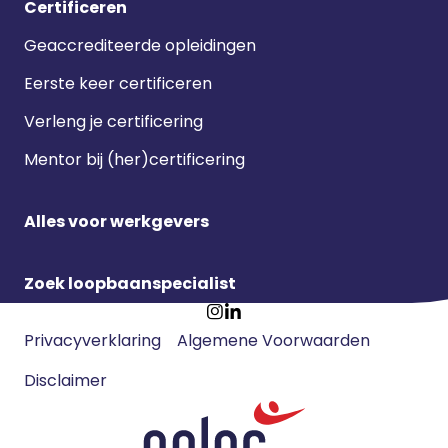
Certificeren
Geaccrediteerde opleidingen
Eerste keer certificeren
Verleng je certificering
Mentor bij (her)certificering
Alles voor werkgevers
Zoek loopbaanspecialist
Footer
Ga
Ga
Privacyverklaring
Algemene Voorwaarden
meta
naar
naar
navigatie
Disclaimer
Instagram
LinkedIn