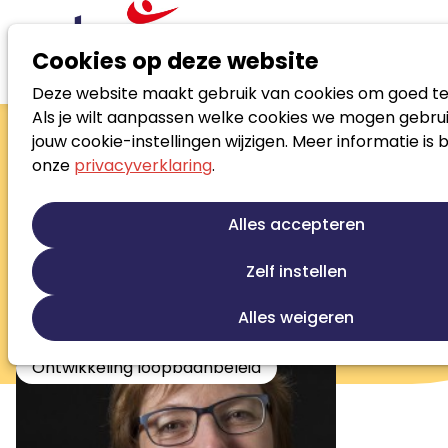
Cookies op deze website
Deze website maakt gebruik van cookies om goed te
Zoek loopbaanspecialist
Als je wilt aanpassen welke cookies we mogen gebrui
Jacqueline
jouw cookie-instellingen wijzigen. Meer informatie is 
onze
privacyverklaring
.
Brouwer-Blok
(Loopbaan) Coach en
Alles accepteren
Intervisiebegeleider
Zelf instellen
Loopbaanontwikkeling
Persoonlijke ontwikkeling
Alles weigeren
Sollicitatiebegeleiding
Ontwikkeling loopbaanbeleid