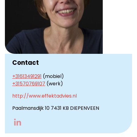
Contact
+31613491291
(mobiel)
+31570769107
(werk)
http://www.effektadvies.nl
Paalmansdijk 10 7431 KB DIEPENVEEN
Go
to