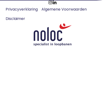
Footer
Ga
Ga
Privacyverklaring
Algemene Voorwaarden
meta
naar
naar
navigatie
Disclaimer
Instagram
LinkedIn