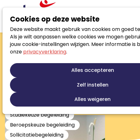
Cookies op deze website
Deze website maakt gebruik van cookies om goed te
Zoek loopbaanspecialist
Als je wilt aanpassen welke cookies we mogen gebrui
Monika Sluga-
jouw cookie-instellingen wijzigen. Meer informatie is 
onze
privacyverklaring
.
van Breugel
Maak loopbaankeuzes die passen bij je
Alles accepteren
aard, drijfveren en talenten
Zelf instellen
Loopbaanontwikkeling
Talentontwikkeling
Re-integratie
Re-integratie tweede spoor
Alles weigeren
Werkfit trajecten
Outplacement
Studiekeuze begeleiding
Beroepskeuze begeleiding
Sollicitatiebegeleiding