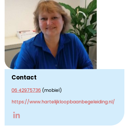
Contact
06 42975736
(mobiel)
https://www.hartelijkloopbaanbegeleiding.nl/
Go
to