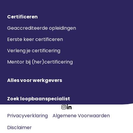
Certificeren
Geaccrediteerde opleidingen
Eerste keer certificeren
Verleng je certificering
Mentor bij (her)certificering
Alles voor werkgevers
Zoek loopbaanspecialist
Footer
Ga
Ga
Privacyverklaring
Algemene Voorwaarden
meta
naar
naar
navigatie
Disclaimer
Instagram
LinkedIn