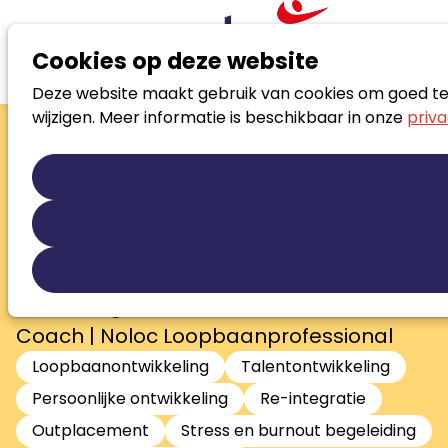
Cookies op deze website
Deze website maakt gebruik van cookies om goed te f
Zoek loopbaanspecialist
wijzigen. Meer informatie is beschikbaar in onze
priva
Miranda
Raaijmakers-
Vlemmix
Voor werkgerelateerde coachvragen |
enthousiast, betrokken en
resultaatgericht | NOBCO EMCC Senior
Coach | Noloc Loopbaanprofessional
Loopbaanontwikkeling
Talentontwikkeling
Persoonlijke ontwikkeling
Re-integratie
Outplacement
Stress en burnout begeleiding