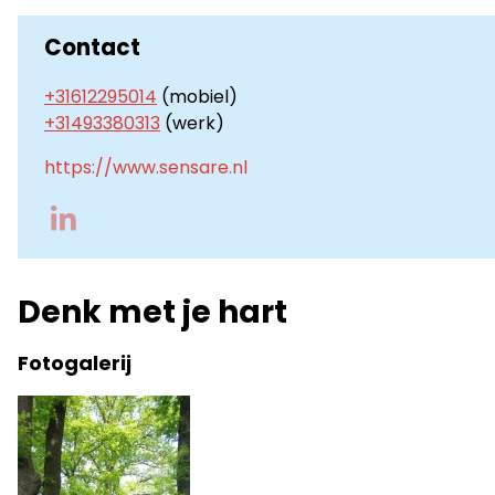
Contact
+31612295014
(mobiel)
+31493380313
(werk)
https://www.sensare.nl
Go
to
LinkedIn
Denk met je hart
Fotogalerij