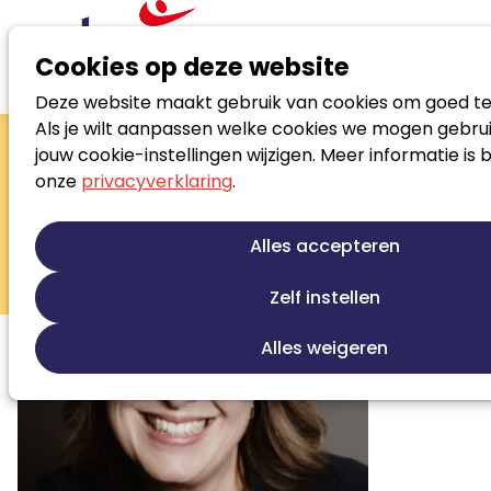
Cookies op deze website
Deze website maakt gebruik van cookies om goed te
Zoek loopbaanspecialist
Als je wilt aanpassen welke cookies we mogen gebrui
Barbara Altink
jouw cookie-instellingen wijzigen. Meer informatie is 
onze
privacyverklaring
.
Partner en coach
Loopbaanontwikkeling
Alles accepteren
Re-integratie tweede spoor
Outplacement
Sollicitatiebegeleiding
Training/opleiding
Zelf instellen
Alles weigeren