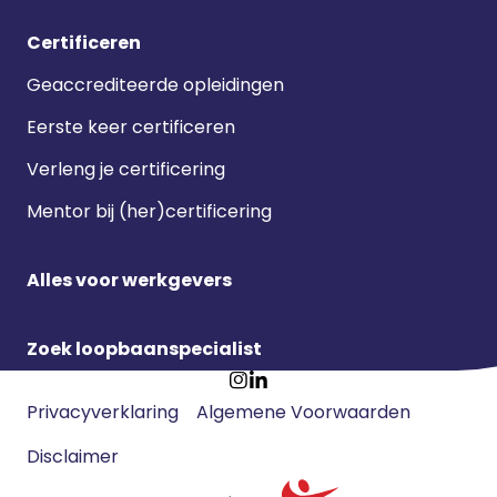
Certificeren
Geaccrediteerde opleidingen
Eerste keer certificeren
Verleng je certificering
Mentor bij (her)certificering
Alles voor werkgevers
Zoek loopbaanspecialist
Footer
Ga
Ga
Privacyverklaring
Algemene Voorwaarden
meta
naar
naar
navigatie
Disclaimer
Instagram
LinkedIn