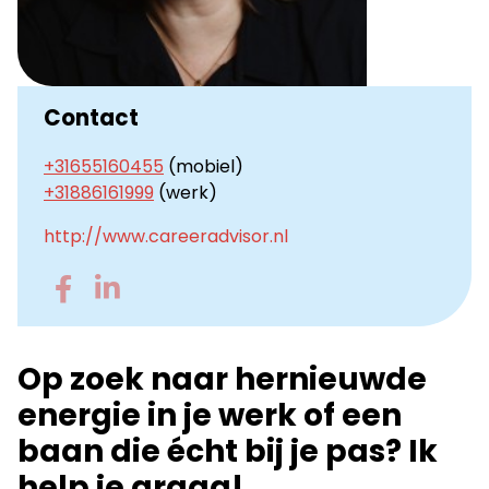
Contact
+31655160455
(mobiel)
+31886161999
(werk)
http://www.careeradvisor.nl
Go
Go
to
to
Facebook
LinkedIn
Op zoek naar hernieuwde
energie in je werk of een
baan die écht bij je pas? Ik
help je graag!