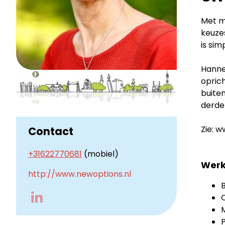
Met mi
keuze
is sim
Hanne
opric
buiten
derde 
Zie: 
Contact
+31622770681
(mobiel)
Werk
http://www.newoptions.nl
Go
to
P
LinkedIn