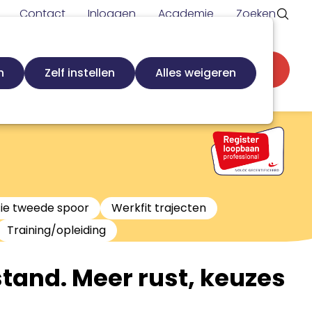
Contact
Inloggen
Academie
Zoeken
Secundaire
d
Zoek loopbaanspecialist
Word lid
n
Zelf instellen
Alles weigeren
navigatie
tie tweede spoor
Werkfit trajecten
Training/opleiding
lstand. Meer rust, keuzes