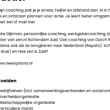
jn coaching pak je je stress, twijfel en stilstand aan. Al i
s en ontstaan plannen voor actie. Je leert beter omgaan 
pel: bel of mail me!
ke Dijkman, persoonlijke coaching, werkgelukcoaching, l
hter van zen.nl Rotterdam Zuid. Ook coaching van Dutch 
land, ook als ze terugkeren naar Nederland (Repats). Schr
druk) en Hoe zen is Zuid?
www.newoptions.nl
velden
Bedrijfsleven (incl. samenwerkingsverbanden en social en
Overheidsorganisatie
Maatschappelijke organisatie
articuliere markt