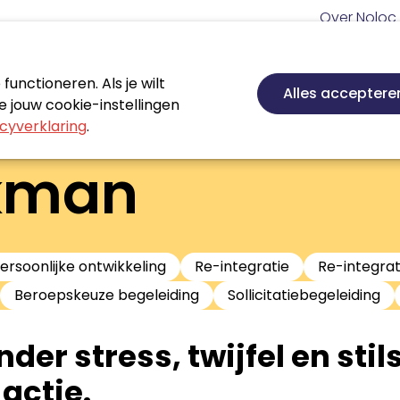
Meta
Over Noloc
navigatie
Hoofd
navigatie
unctioneren. Als je wilt
Nieuws
Agenda
Certificeren
Vakgebie
Alles acceptere
 jouw cookie-instellingen
cyverklaring
.
jkman
ersoonlijke ontwikkeling
Re-integratie
Re-integra
Beroepskeuze begeleiding
Sollicitatiebegeleiding
nder stress, twijfel en sti
 actie.