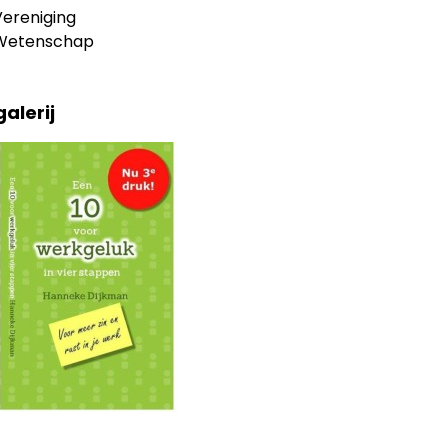
Vereniging
Wetenschap
alerij