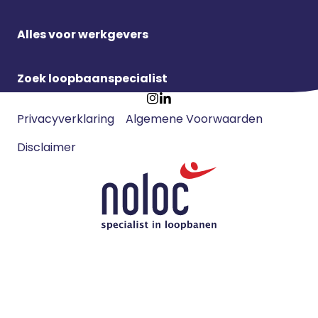
Alles voor werkgevers
Zoek loopbaanspecialist
Footer
Ga
Ga
Privacyverklaring
Algemene Voorwaarden
meta
naar
naar
navigatie
Disclaimer
Instagram
LinkedIn