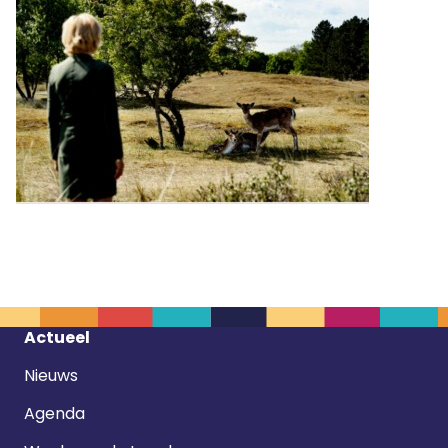
Footer
Actueel
navigatie
Nieuws
Agenda