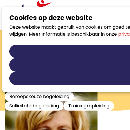
Cookies op deze website
Deze website maakt gebruik van cookies om goed te f
Zoek loopbaanspecialist
wijzigen. Meer informatie is beschikbaar in onze
priva
Carla Kwantes
Geregistreerd loopbaancoach en stress
& burnoutcoach
Loopbaanontwikkeling
Talentontwikkeling
Persoonlijke ontwikkeling
Stress en burnout begeleiding
Beroepskeuze begeleiding
Sollicitatiebegeleiding
Training/opleiding