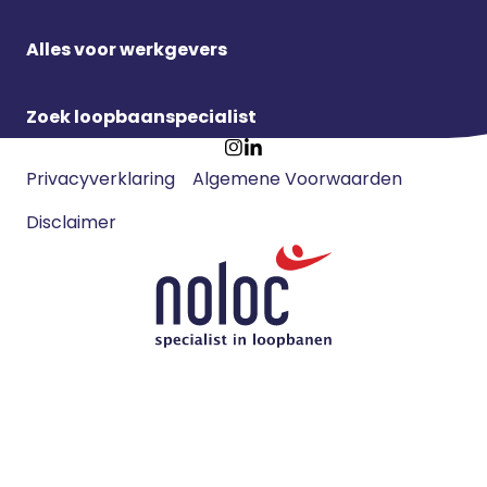
Alles voor werkgevers
Zoek loopbaanspecialist
Footer
Ga
Ga
Privacyverklaring
Algemene Voorwaarden
meta
naar
naar
navigatie
Disclaimer
Instagram
LinkedIn