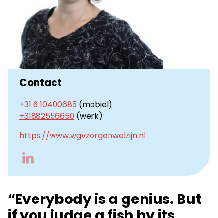
Contact
+31 6 10400685
(mobiel)
+31882556650
(werk)
https://www.wgvzorgenwelzijn.nl
Go
to
LinkedIn
“Everybody is a genius. But
if you judge a fish by its