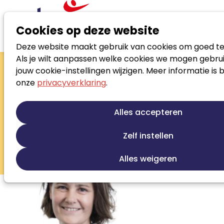
Cookies op deze website
Deze website maakt gebruik van cookies om goed te
Zoek loopbaanspecialist
Als je wilt aanpassen welke cookies we mogen gebrui
Cili Even
jouw cookie-instellingen wijzigen. Meer informatie is 
onze
privacyverklaring
.
Adviseur duurzame inzetbaarheid /
coach
Alles accepteren
Loopbaanontwikkeling
Talentontwikkeling
Persoonlijke ontwikkeling
Zelf instellen
Beroepskeuze begeleiding
Training/opleiding
Alles weigeren
Ontwikkeling loopbaanbeleid