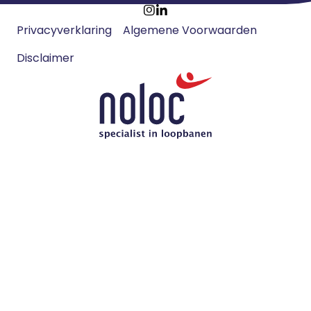
Footer
Ga
Ga
Privacyverklaring
Algemene Voorwaarden
meta
naar
naar
navigatie
Disclaimer
Instagram
LinkedIn