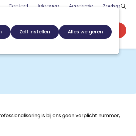
Contact
Inloggen
Academie
Zoeken
Secundaire
d
Zoek loopbaanspecialist
Word lid
n
Zelf instellen
Alles weigeren
navigatie
ofessionalisering is bij ons geen verplicht nummer,