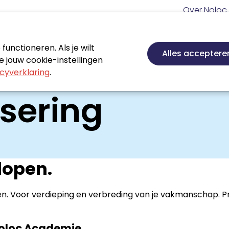
Meta
Over Noloc
navigatie
Hoofd
navigatie
unctioneren. Als je wilt
Nieuws
Agenda
Certificeren
Vakgebie
Alles acceptere
 jouw cookie-instellingen
cyverklaring
.
isering
plopen.
ven. Voor verdieping en verbreding van je vakmanschap. Pr
Noloc Academie