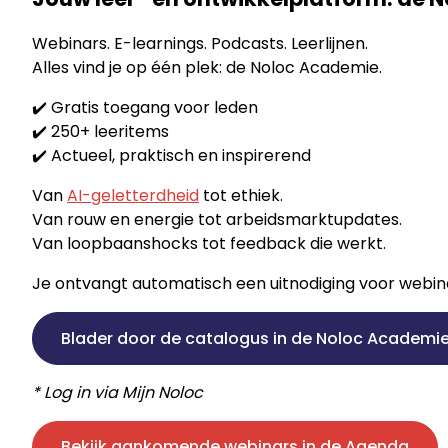
Webinars. E-learnings. Podcasts. Leerlijnen.
Alles vind je op één plek: de Noloc Academie.
✔️ Gratis toegang voor leden
✔️ 250+ leeritems
✔️ Actueel, praktisch en inspirerend
Van
AI-geletterdheid
tot ethiek.
Van rouw en energie tot arbeidsmarktupdates.
Van loopbaanshocks tot feedback die werkt.
Je ontvangt automatisch een uitnodiging voor webinars
Blader door de catalogus in de Noloc Academi
* Log in via Mijn Noloc
Bekijk aankomende webinars in de Agenda