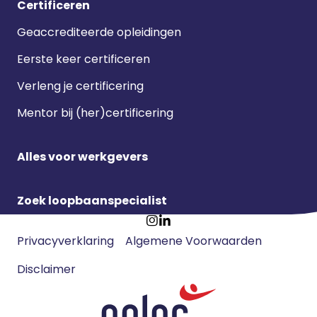
Certificeren
Geaccrediteerde opleidingen
Eerste keer certificeren
Verleng je certificering
Mentor bij (her)certificering
Alles voor werkgevers
Zoek loopbaanspecialist
Footer
Ga
Ga
Privacyverklaring
Algemene Voorwaarden
meta
naar
naar
navigatie
Disclaimer
Instagram
LinkedIn