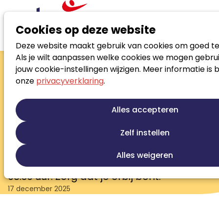
Cookies op deze website
Deze website maakt gebruik van cookies om goed te
Nieuws
Programma Noloc Kennisfestival bekend
Als je wilt aanpassen welke cookies we mogen gebrui
Programma Noloc
jouw cookie-instellingen wijzigen. Meer informatie is 
onze
privacyverklaring
.
Kennisfestival bekend
Het programma is rond! Het Noloc
Alles accepteren
Kennisfestival belooft een inspirerende
dag vol kennis, verdieping en
Zelf instellen
ontmoeting met vakgenoten. De
Alles weigeren
ticketverkoop start op 20 januari om
08.30 uur. Zorg dat je erbij bent.
17 december 2025