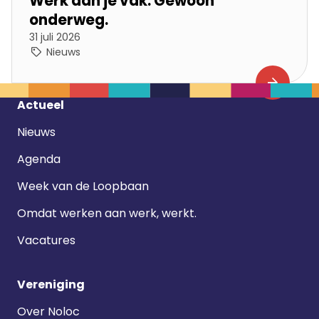
Werk aan je vak. Gewoon
onderweg.
31 juli 2026
Nieuws
Footer
Actueel
navigatie
Nieuws
Agenda
Week van de Loopbaan
Omdat werken aan werk, werkt.
Vacatures
Vereniging
Over Noloc