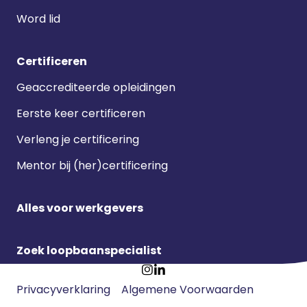
Word lid
Certificeren
Geaccrediteerde opleidingen
Eerste keer certificeren
Verleng je certificering
Mentor bij (her)certificering
Alles voor werkgevers
Zoek loopbaanspecialist
Footer
Ga
Ga
Privacyverklaring
Algemene Voorwaarden
meta
naar
naar