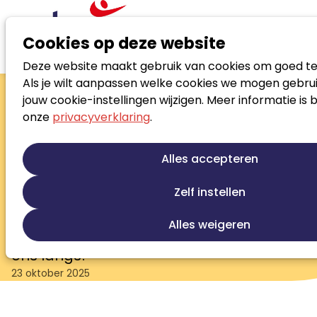
Cookies op deze website
Deze website maakt gebruik van cookies om goed te
Nieuws
Meld je aan voor de Dag van de Coach
Als je wilt aanpassen welke cookies we mogen gebrui
Meld je aan voor de Dag
jouw cookie-instellingen wijzigen. Meer informatie is 
onze
privacyverklaring
.
van de Coach
De Dag van de Coach komt eraan. Als
Alles accepteren
Noloc-lid krijg je € 30,- ledenkorting op
het toegangsticket voor dit jaarlijkse
Zelf instellen
vakevent. Wij zijn natuurlijk ook aanwezig
Alles weigeren
met een informatiestand. Kom even bij
ons langs!
23 oktober 2025