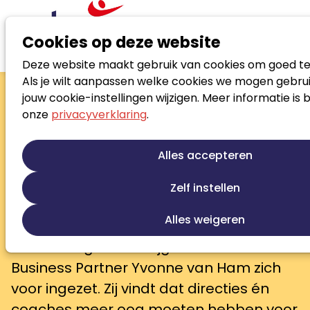
Cookies op deze website
Deze website maakt gebruik van cookies om goed te
Nieuws
Als je wilt aanpassen welke cookies we mogen gebrui
‘Hoe voorkomen we dat mantelzorgers uitvallen?’
jouw cookie-instellingen wijzigen. Meer informatie is 
‘Hoe voorkomen we dat
onze
privacyverklaring
.
mantelzorgers
uitvallen?’
Alles accepteren
Medewerkers die privé veel zorgtaken
Zelf instellen
hebben, kunnen bij technisch
Alles weigeren
dienstverlener Croonwolter&dros een
mantelzorgcoach krijgen. Daar heeft HR
Business Partner Yvonne van Ham zich
voor ingezet. Zij vindt dat directies én
coaches meer oog moeten hebben voor