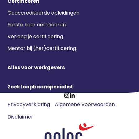
Certificeren
Geaccrediteerde opleidingen
Eerste keer certificeren
Verleng je certificering
Mentor bij (her)certificering
Alles voor werkgevers
Zoek loopbaanspecialist
Footer
Ga
Ga
Privacyverklaring
Algemene Voorwaarden
meta
naar
naar
navigatie
Disclaimer
Instagram
LinkedIn