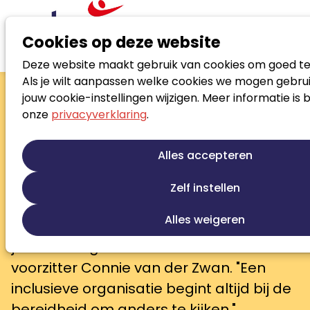
Cookies op deze website
Deze website maakt gebruik van cookies om goed te
Nieuws
Als je wilt aanpassen welke cookies we mogen gebrui
Jobcoaching als brug naar inclusieve arbeidsmarkt
jouw cookie-instellingen wijzigen. Meer informatie is 
Jobcoaching als brug
onze
privacyverklaring
.
naar inclusieve
arbeidsmarkt
Alles accepteren
Komende week verschijnt de nieuwe
Zelf instellen
editie van LoopbaanVisie. Als tipje van
Alles weigeren
de sluier kun je nu alvast het artikel over
jobcoaching en inclusie lezen van Noloc-
voorzitter Connie van der Zwan. "Een
inclusieve organisatie begint altijd bij de
bereidheid om anders te kijken."