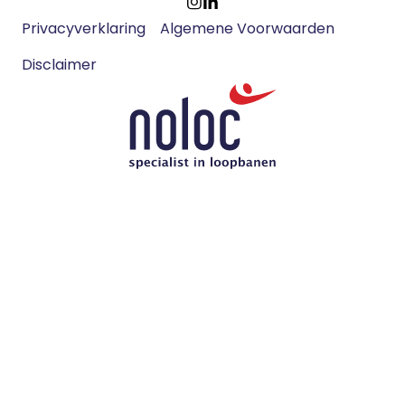
Footer
Ga
Ga
Privacyverklaring
Algemene Voorwaarden
meta
naar
naar
navigatie
Disclaimer
Instagram
LinkedIn