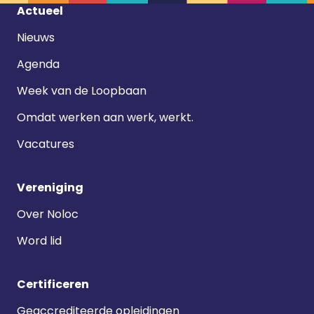
Footer
Actueel
navigatie
Nieuws
Agenda
Week van de Loopbaan
Omdat werken aan werk, werkt.
Vacatures
Vereniging
Over Noloc
Word lid
Certificeren
Geaccrediteerde opleidingen