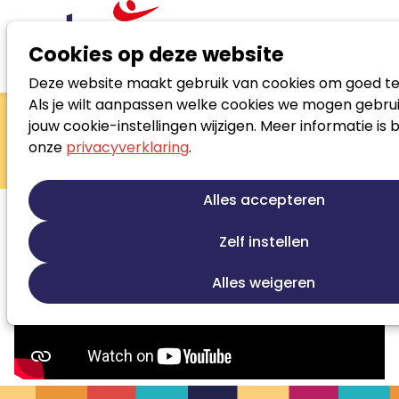
Cookies op deze website
Deze website maakt gebruik van cookies om goed te
Nieuws
Noloc Academie
Als je wilt aanpassen welke cookies we mogen gebrui
Noloc Academie
jouw cookie-instellingen wijzigen. Meer informatie is 
onze
privacyverklaring
.
Korte introductie Noloc Academie
25 november 2020
Alles accepteren
Zelf instellen
Alles weigeren