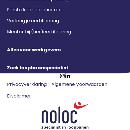
Eerste keer certificeren
Verleng je certificering
Mentor bij (her)certificering
Alles voor werkgevers
Zoek loopbaanspecialist
Footer
Ga
Ga
Privacyverklaring
Algemene Voorwaarden
meta
naar
naar
navigatie
Disclaimer
Instagram
LinkedIn