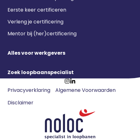
Eerste keer certificeren
Verleng je certificering
Mentor bij (her)certificering
Alles voor werkgevers
Zoek loopbaanspecialist
Footer
Ga
Ga
Privacyverklaring
Algemene Voorwaarden
meta
naar
naar
navigatie
Disclaimer
Instagram
LinkedIn