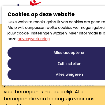
Cookies op deze website
Deze website maakt gebruik van cookies om goed te
Nieuws
Is loopbaanbegeleiding vitaal werk?
Als je wilt aanpassen welke cookies we mogen gebrui
Is loopbaanbegeleiding
jouw cookie-instellingen wijzigen. Meer informatie is 
onze
privacyverklaring
.
vitaal werk?
Een maand geleden leerden we het
Alles accepteren
begrip
vitaal beroep
kennen en veel
mensen vroegen zich af hoe vitaal hun
Zelf instellen
werk eigenlijk is. Het kan best
Alles weigeren
ontluisterend zijn om te ontdekken dat
jouw werk er niet zoveel toe doet. Voor
veel beroepen is het duidelijk. Alle
beroepen die van belang zijn voor ons