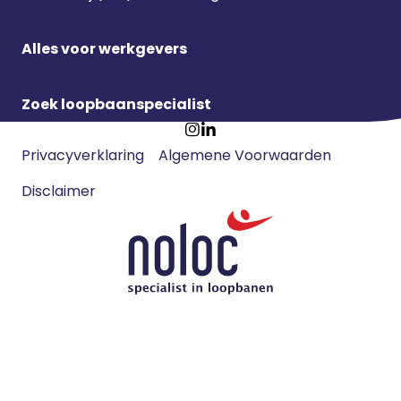
Alles voor werkgevers
Zoek loopbaanspecialist
Footer
Ga
Ga
Privacyverklaring
Algemene Voorwaarden
meta
naar
naar
navigatie
Disclaimer
Instagram
LinkedIn