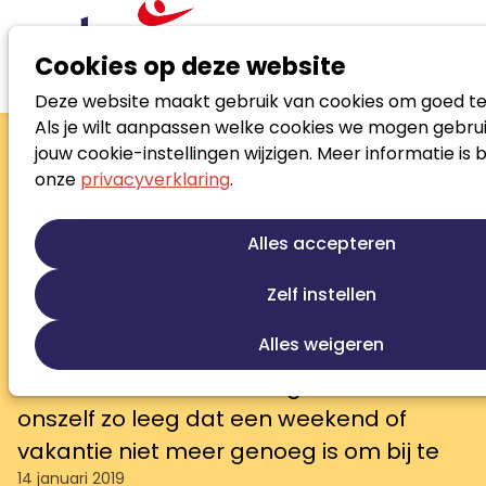
Cookies op deze website
Deze website maakt gebruik van cookies om goed te
Nieuws
Het belang van bijtanken
Als je wilt aanpassen welke cookies we mogen gebrui
Het belang van bijtanken
jouw cookie-instellingen wijzigen. Meer informatie is 
onze
privacyverklaring
.
Met een lege tank kun je niet rijden.
Sterker nog, zelfs als je nog een beetje
Alles accepteren
benzine in je tank hebt, krijg je toch je
auto niet gestart (weet ik uit ervaring).
Zelf instellen
Hoe komt het dan toch dat zoveel van
Alles weigeren
ons met een bijna-lege energietank
doorwerken? Waardoor geven we
onszelf zo leeg dat een weekend of
vakantie niet meer genoeg is om bij te
14 januari 2019