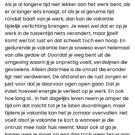
Als je al langere tijd niet lekker aan het werk bent, als
er al langer iets knaagt, of als je al geruime tijd
ronduit baalt van je werk, dan kan de vakantie
tijdelijk verlichting brengen. Je weet wel dat er op je
werk in de tussentijd niets verandert, maar jijzelf
komt wel tot rust en dat scheelt toch een hoop. En
gedurende je vakantie ben je sowieso even helemaal
van alle gedoe af. Doordat je weg bent uit de
omgeving waarin jij je onprettig voelt, verdwijnen die
gevoelens. Alleen daarmee is de onrust die eronder
ligt niet verdwenen. De afstand en de rust zorgen er
juist voor dat je daarvoor ogen open gaan. Dat je
inziet hoeveel energie je verliest op je werk. En ook
hoe lang al... In het dagelijks leven neem je amper de
tijd om dat inzicht tot je te laten doordringen, maar
tijdens je vakantie kan het je zomaar overvallen. Het
voelt alsof je vakantie te kort is wanneer je die
ontrust mee naar huis neemt. Maar ook al ga je
langer weg; je moet op een dag toch weer terug aan