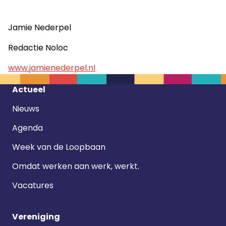
Jamie Nederpel
Redactie Noloc
www.jamienederpel.nl
Footer
Actueel
navigatie
Nieuws
Agenda
Week van de Loopbaan
Omdat werken aan werk, werkt.
Vacatures
Vereniging