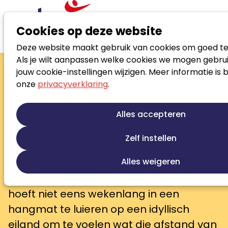
Cookies op deze website
Deze website maakt gebruik van cookies om goed te
Nieuws
Waarom je vakantie dit jaar écht te kort leek
Als je wilt aanpassen welke cookies we mogen gebrui
Waarom je vakantie dit
jouw cookie-instellingen wijzigen. Meer informatie is 
onze
privacyverklaring
.
jaar écht te kort leek
Waarom je vakantie dit jaar écht te kort
Alles accepteren
leek
Zelf instellen
Ben jij een beetje uitgerust deze
Alles weigeren
vakantie? Is het je gelukt om even
helemaal los te komen van je werk? Je
hoeft niet eens wekenlang in een
hangmat te luieren op een idyllisch
eiland om te voelen wat die afstand van