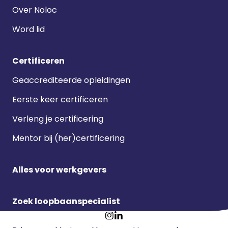
Over Noloc
Word lid
Certificeren
Geaccrediteerde opleidingen
Eerste keer certificeren
Verleng je certificering
Mentor bij (her)certificering
Alles voor werkgevers
Zoek loopbaanspecialist
Footer
Ga
Ga