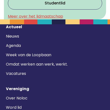
Studentlid
Meer over het lidmaatschap
Footer
Actueel
navigatie
Nieuws
Agenda
Week van de Loopbaan
Omdat werken aan werk, werkt.
Vacatures
Vereniging
Over Noloc
Word lid