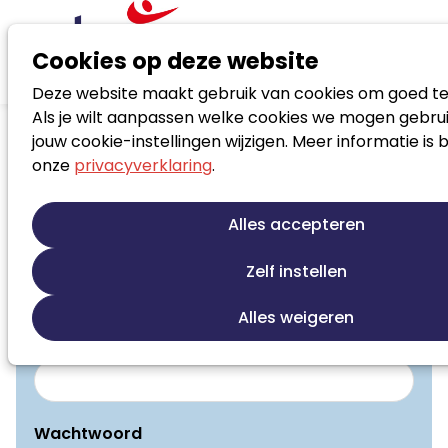
Cookies op deze website
Deze website maakt gebruik van cookies om goed te
Als je wilt aanpassen welke cookies we mogen gebrui
jouw cookie-instellingen wijzigen. Meer informatie is 
onze
privacyverklaring
.
Inloggen
Alles accepteren
Je moet inloggen om deze pagina te bekijken. Je
kunt je e-mailadres en wachtwoord in de
Zelf instellen
onderstaande velden invullen om in te loggen.
Alles weigeren
Inloggen
E-mailadres
Wachtwoord