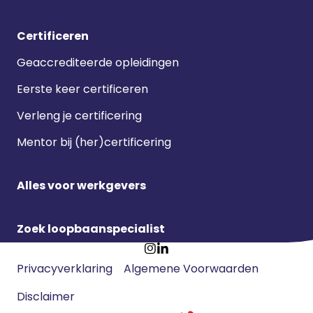
Certificeren
Geaccrediteerde opleidingen
Eerste keer certificeren
Verleng je certificering
Mentor bij (her)certificering
Alles voor werkgevers
Zoek loopbaanspecialist
Footer
Ga
Ga
Privacyverklaring
Algemene Voorwaarden
meta
naar
naar
navigatie
Disclaimer
Instagram
LinkedIn